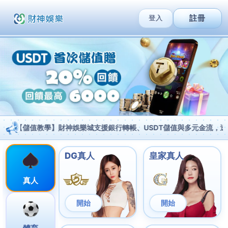
世足賭盤分析：提升足
球賭注的智慧