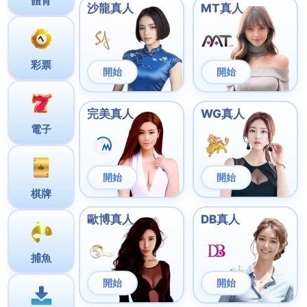
首頁
妞妞玩法
妞妞玩法"大揭秘：讓您的生活更有趣味！
全部文章
選擇文章
賓果開獎必中抓牌法5分鐘玩法中獎機率詳細教學
彩票賓果
娛樂城大揭秘：暢玩頂尖遊戲與精彩娛樂
現代人的生活節奏越來越快，壓力也越來越大。為了紓解
拿起手機下載 - BETS88娛樂城月月抽豪邁運彩投
壓力，人們開始尋找各種方式來放鬆身心。其中，玩遊戲
極致享受賓果和彩票在財神娛樂城的線上體驗
注金
BETS88娛樂城
是許多人喜愛的一種方式。而"妞妞玩法"作為一款輕鬆有
最常見的五個體育運彩錯誤，你犯了幾個？
賓果賓果必中的專業策略：獲得成功的關鍵
捕魚機玩家必看：如何選擇合適的捕魚機機台
趣的休閒遊戲，已經受到了許多人的喜愛。今天，就讓我
場中投注|tha娛樂城分享世界盃投注過關投注策略
們來揭秘"
妞妞玩法
"，看看它為什麼能讓你的生活更有趣
賓果賓果必中 - 資深玩家分享在財神娛樂城的致勝
BETS88娛樂城：註冊流程與豐厚權益解析
指南
賠率在博彩中發揮作用的秘密
味吧！
技巧
539尾數抓法與地下六合彩玩法：在bets88的專業
娛樂城
娛樂城：一站式娛樂平台，賺錢好去處！
賓果賓果必中 - 財神娛樂城的經典賓果遊戲
攻略
在BETS88娛樂城玩老虎機認識多種符號不吃虧
首先，"妞妞玩法"非常容易上手。只需要簡單的操作，就
立即加入「娛樂城 註冊送」，獲得豪華獎勵和驚人
賓果賓果必中 - 線上賓果的漸進獎池：追逐改變生
為什麼線上老虎機在bets88娛樂城擁有最佳的獲利
可以開始遊戲。遊戲畫面簡潔明瞭，而且視覺效果十分出
老虎機
財神線上娛樂城《雷神之錘》電子老虎機：挑戰
牛牛玩法新手指南：从入门到精通，全程教学！
的遊戲體驗！
活的勝利
率？
色。玩家可以在短暫的時間內完成一局遊戲，而不用花費
51000倍大獎
牛牛玩法
成为牛牛玩法高手：掌握游戏策略和技巧的终极指
太多的時間和精力，這也是它能夠受到廣泛歡迎的原因之
獨家真人娛樂平台，為你呈現最真實的遊戲體驗
準備好通過賓果賓果必中贏得獎項
如何在台灣的 Bets88娛樂城 玩老虎機賺取豐厚獎
想要輕鬆贏取大量「娛樂城體驗金」？趕快來參