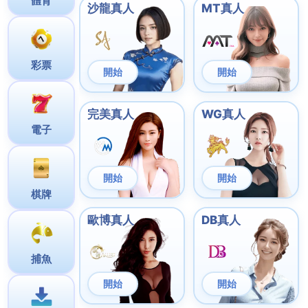
首頁
娛樂城
娛樂城 註冊送驚喜禮包，讓您的娛樂生活更豐富！
全部文章
選擇文章
賓果開獎必中抓牌法5分鐘玩法中獎機率詳細教學
彩票賓果
娛樂城大揭秘：暢玩頂尖遊戲與精彩娛樂
在這個繁忙的現代生活中，娛樂成為了人們紓解壓力和放
拿起手機下載 - BETS88娛樂城月月抽豪邁運彩投
鬆身心的重要方式。娛樂城作為一個集合了多元化娛樂項
極致享受賓果和彩票在財神娛樂城的線上體驗
注金
BETS88娛樂城
目的場所，為人們提供了豐富多彩的娛樂體驗。現在，只
最常見的五個體育運彩錯誤，你犯了幾個？
賓果賓果必中的專業策略：獲得成功的關鍵
捕魚機玩家必看：如何選擇合適的捕魚機機台
需輕鬆註冊，您就能獲得娛樂城 註冊送的驚喜禮包，讓
場中投注|tha娛樂城分享世界盃投注過關投注策略
您的娛樂生活更加豐富多彩！
賓果賓果必中 - 資深玩家分享在財神娛樂城的致勝
BETS88娛樂城：註冊流程與豐厚權益解析
指南
賠率在博彩中發揮作用的秘密
技巧
539尾數抓法與地下六合彩玩法：在bets88的專業
娛樂城瞭解到每一位註冊的新會員都希望能夠在娛樂旅程
娛樂城
娛樂城：一站式娛樂平台，賺錢好去處！
賓果賓果必中 - 財神娛樂城的經典賓果遊戲
攻略
在BETS88娛樂城玩老虎機認識多種符號不吃虧
中獲得額外的福利和驚喜，因此推出了
娛樂城 註冊送
禮
立即加入「娛樂城 註冊送」，獲得豪華獎勵和驚人
賓果賓果必中 - 線上賓果的漸進獎池：追逐改變生
為什麼線上老虎機在bets88娛樂城擁有最佳的獲利
包的專屬優惠。只需完成簡單的註冊程序，您就能獲得豪
老虎機
財神線上娛樂城《雷神之錘》電子老虎機：挑戰
牛牛玩法新手指南：从入门到精通，全程教学！
的遊戲體驗！
活的勝利
率？
華的禮包，讓您的娛樂體驗更加精彩！
51000倍大獎