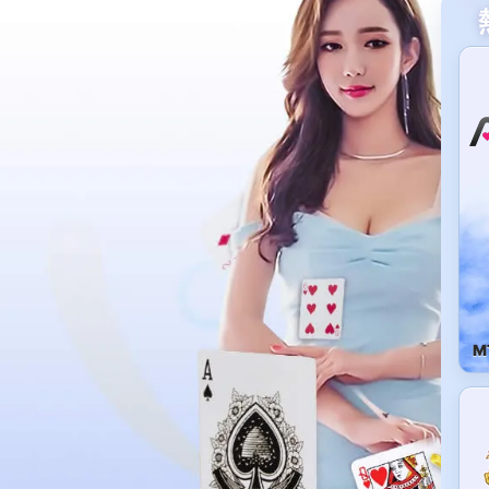
專業策略：獲得
539尾數抓
放送！免費試玩
新手必讀的完整
捕魚機
析
成功的關鍵
下六合彩玩
除了參加活動外，你還可以通過充值來獲得「
娛樂城
享受激動刺激的
指南，讓您上手
開暢玩
追蹤2026 FIF
在bets88
遊戲世界
更快更順利！
的秘密
賓果賓果必中 - 
界盃｜財神娛
攻略
在娛樂城，你不僅可以贏得「娛樂城體驗金」，還可
資深玩家分享在
投注百家樂無壓
無往不利！老手
捕魚機
城觀看與投注
遊戲體驗更加豐富多彩。
財神娛樂城的致
為什麼線上
力：利用體驗金
玩家揭露的百家
大公開
攻略
勝技巧
機在bets8
探索遊戲世界
樂撇步，賺翻全
魚達人
總之，在娛樂城，「娛樂城體驗金」是你贏得豐厚獎
城擁有最佳
場！
巧
賓果賓果必中 - 
立即登錄！免費
參加吧！參加娛樂城的活動並不需要花費太多時間和
利率？
財神娛樂城的經
娛樂城體驗金300
可以幫助你放鬆身心，還可以增加遊戲的趣味性。
典賓果遊戲
如何在台灣的
元，夢想贏在手
Bets88娛樂
中！
賓果賓果必中 - 
值得注意的是，參加娛樂城活動的同時，需要注意遵
老虎機賺取
線上賓果的漸進
免造成不必要的風險。
獎金
獎池：追逐改變
生活的勝利
百家樂密技
此外，在遊戲中獲得「娛樂城體驗金」後，建議妥善
bets88娛
受到遊戲的樂趣，又能讓自己的資產得到更好的保障
準備好通過賓果
得更多的秘
賓果必中贏得獎