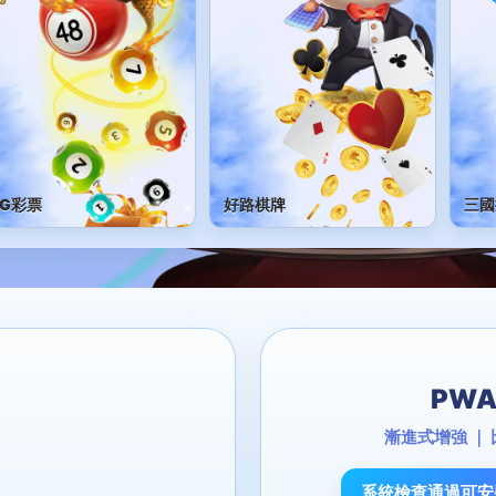
良好的心態和積極的態度。不要將遊戲視為賭博，而應當把它視
娛樂城
樂城 
賠率｜市場最具
秘
競爭力的投注回
電腦、手機和平
錢機
報
板隨時隨地暢玩
」，就趕快來參加娛樂城的活動吧！在遊戲中保持良好的心態和
南
遊戲 | 財神娛樂城
財神娛樂城多樣
化投注玩法｜靈
身心的好去處，而娛樂城則是眾多遊戲平台中的佼佼者。通過參
活策略提升獲利
遵守遊戲規則和平台要求，保持良好的心態和積極的態度，讓遊
機會
享受到更豐富多彩的遊戲體驗。
財神娛樂城 線上
娛樂城玩家注
意！ 運彩「偷賠
率」風波與「球
狀元」賠率對比
分析