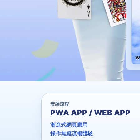
最後，提醒大家在參加娛樂城活動的過程中，要保持
項
在 bets88娛
的體驗和收益。
掌握百家樂
財神線上娛樂城
訣：提升贏
雷神之鎚攻略破
總而言之，如果你想要輕鬆贏取大量「娛樂城體驗金
會的策略指
解技巧與爆分秘
訣一次掌握！
在現代快節奏的生活中，遊戲成為了人們紓壓和放鬆
金」，享受到無窮的遊戲樂趣。同時，我們也要注意
財神娛樂城彩球
家可以在娛樂城中贏得更多的「娛樂城體驗金」，並
樂園｜FT 
Lottery 與 WG 
Lottery 高賠率數
字彩體驗
財神娛樂城彩券
歷史與創新｜FT 
Lottery 與 WG 
Lottery 完美融合
財神娛樂城全方