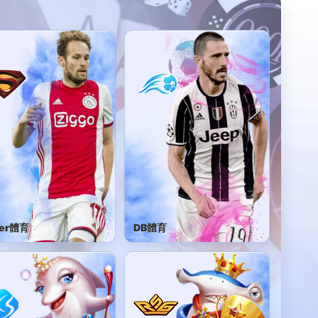
的傳奇人物
台，為你呈現最
財神娛樂城的優
真實的遊戲體驗
保選擇的平台安全可靠，以免造成不必要的損失。
惠活動：如何最
大程度地受益
「娛樂城換現
不僅能讓你贏得更多的「娛樂城體驗金」，還能讓你的
金」遊戲攻略，
輕鬆銀行交易：
提高勝率輕鬆獲
財神娛樂城的付
利
款方式和提款選
定可以輕鬆贏取大量「娛樂城體驗金」。現在就趕快來
項
娛樂城 註冊送
活動，就可以輕鬆贏得大量的「
娛樂城推薦
」。這不僅
禮：免費禮品等
【三公玩法】速
您來領取
成班，3分鐘的時
間讓你變成線上
逼真娛樂！真人
的規定、不要與其他玩家進行任何形式的賭博活動，以
三公高手！
娛樂平台帶你走
進真實賭場的奇
【539尾數抓法】
妙世界
通過「娛樂城體驗金」參加更高級的遊戲。這樣既能享
大補帖！這樣玩
一直中獎一直
遊戲成就現實！
爽！－財神娛樂
娛樂城換現金，