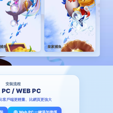
為一種娛樂方式。只有這樣，你才能在遊戲中得到更好
城
贏得財富獎勵
地下六合彩賠率
娛樂城推薦專家
超高？【地下六
推崇，帶您玩轉
積極的態度，相信你一定可以收穫到豐厚的回報。
合彩玩法】一玩
遊戲世界的頂尖
就上癮，還賺
平台
加娛樂城的活動，你可以輕鬆贏得大量「娛樂城體驗
錢！－財神娛樂
戲成為一種健康的娛樂方式。在這樣的基礎上，相信大
娛樂城 註冊送驚
城
喜禮包，讓您的
探索娛樂城遊戲
娛樂生活更豐
世界：無盡刺激
富！
等待您！－財神
「真人娛樂震撼
娛樂城
登場！與世界各
想要靠【骰寶線
地的玩家一同競
上玩】發財？一
技，體驗專業賭
篇文章讓你快速
場的魅力！」
理解骰寶怎麼
贏得線上真人骰
玩！