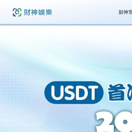
財神娛樂城
真
註冊財神娛樂城
真人娛
娛樂城
財神娛樂城
財神娛
如何存款
人荷官
如何提取資金
真人娛
動
財神娛
樂場特
想要輕鬆贏取大量「
想要輕鬆贏取大量「娛樂城體驗
首頁
娛樂城體驗金