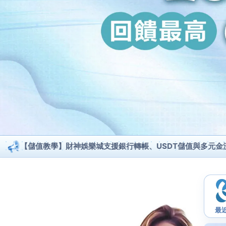
全部文章
彩票賓果
BETS88娛
娛樂城體驗金
百家樂怎麼玩
捕魚
賓果開獎必中抓
拿起手機下載 
牌法5分鐘玩法中
BETS88娛
2026世界盃
獎機率詳細教學
月抽豪邁運
想要輕鬆贏取大
一次學會多種玩
最新捕
注金
娛樂城大揭秘：
量「娛樂城體驗
法！百家樂怎麼
方法大
暢玩頂尖遊戲與
捕魚機玩家
金」？趕快來參
玩讓你一戰成
你輕鬆
財神娛樂城20
精彩娛樂
看：如何選
加！
名！
魚！
世界盃16強分
想要輕鬆贏取大量「娛樂城體驗金」？趕快來參加！
適的捕魚機
極致享受賓果和
追求刺激？娛樂
百家樂怎麼玩：
進擊海
與淘汰賽全攻
許多人的首選。在這裡，你可以玩到各種博弈遊戲，
彩票在財神娛樂
BETS88娛
城體驗金讓你置
簡單易學，享受
捕魚機
2026 FIFA 
城的線上體驗
註冊流程與
身澎湃賭場氛圍
刺激的賭博遊戲
開啟刺
「娛樂城體驗金」是娛樂城提供的一種虛擬貨幣，可
全攻略｜財神
權益解析
之旅！
賓果賓果必中的
例如網路轉盤、砸金蛋、刮刮樂等等。在這些活動中
娛樂城體驗金大
百家樂怎麼玩？
樂城專屬賽事