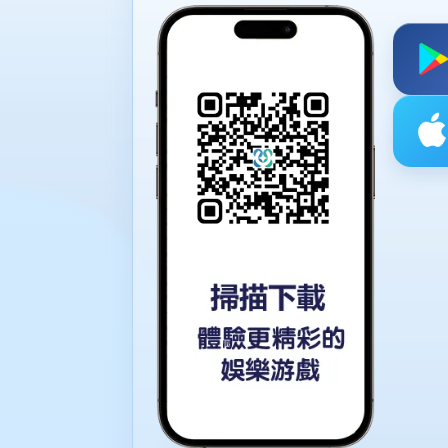
位樂透攻略｜專
業保障、多元彩
種與豐厚獎勵
財神娛樂城熱門
樂透推薦｜人氣
彩種一次掌握，
贏獎無極限
財神娛樂城
真人娛樂
場中投注
2026世界盃
彩票賓果
電子遊戲
財神娛樂城優
棋牌电竞
捕魚遊戲
惠
APP下載
常見問題
網站地圖
2026© Copyright All Rights Reserved