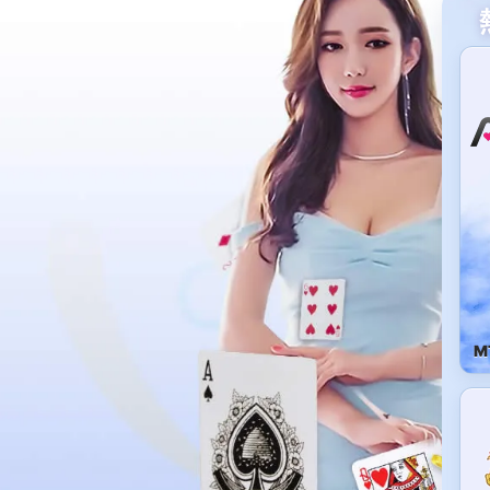
專業策略：獲得
539尾數抓
放送！免費試玩
新手必讀的完整
捕魚機
析
成功的關鍵
下六合彩玩
六合彩：六合彩是一種風靡亞洲的傳統彩票遊戲，玩
享受激動刺激的
指南，讓您上手
開暢玩
追蹤2026 FIF
在bets88
遊戲世界
更快更順利！
的秘密
賓果賓果必中 - 
界盃｜財神娛
攻略
資深玩家分享在
投注百家樂無壓
無往不利！老手
捕魚機
城觀看與投注
大樂透：大樂透是另一個受歡迎的彩票遊戲，玩家需
財神娛樂城的致
為什麼線上
力：利用體驗金
玩家揭露的百家
大公開
攻略
勝技巧
機在bets8
探索遊戲世界
樂撇步，賺翻全
魚達人
城擁有最佳
場！
巧
賓果賓果必中 - 
立即登錄！免費
今彩539：今彩539是台灣的一個地方性彩票遊戲
利率？
財神娛樂城的經
娛樂城體驗金300
典賓果遊戲
如何在台灣的
元，夢想贏在手
特別賓果遊戲
Bets88娛樂
中！
賓果賓果必中 - 
老虎機賺取
線上賓果的漸進
除了彩票遊戲，財神娛樂城還提供了多種特別
賓果賓
獎金
獎池：追逐改變
生活的勝利
百家樂密技
日常賓果：財神娛樂城每天舉辦多場賓果遊戲，讓玩
bets88娛
金。
準備好通過賓果
得更多的秘
賓果必中贏得獎