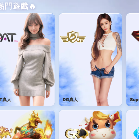
法與地
破解：揭
智慧
荷官直播｜專業
作射擊到經典街
量，娛樂無上限
法：
家需要從指定的號碼中選擇並預測最終開獎號碼的組合。六合彩
捕魚遊戲
互動、高清即時
機，滿足各類玩
3A娛樂城棒球賽
A 世
策略與技巧兼備 
的專業
技巧！
的沉浸式賭場體
家需求
事精彩刺激，熱
樂
— 適合新手與高
驗
破解秘技
血球迷必看
全
高畫質與流暢體
手挑戰極限的遊
要選擇一組數字，並希望它們與開獎號碼匹配。這個遊戲的獎金
老虎
：成為捕
財神娛樂城直播
驗 — 由頂尖遊戲
戲體驗
財神娛樂城體育
8娛樂
的關鍵技
賭場優惠總覽｜
引擎支持，盡享
博彩平台｜專業
公平對戰環境 — 
的獲
真人專屬紅利、
沉浸式娛樂 | 財神
場中投注系統，
頂尖系統打造透
，以其簡單性和高中獎機會而受到喜愛。玩家需要選擇五個號碼，
返水回饋全面升
娛樂城
掌握全球賽事先
明可信的遊戲世
級
 
機
專屬遊戲獎勳 — 
界
城 玩
財神娛樂城直播
挑戰遊戲，贏取
財神娛樂城體育
豐富獎勳機制 — 
豐厚
賭場特色解析｜
獨家豐厚好禮 | 財
果必中
遊戲，每天都有不同的抽獎機會。這些賓果遊戲包括：
博彩平台｜一站
參與競技贏取高
安全高質感真人
神娛樂城
掌握歐洲聯賽、
額獎金與VIP專屬
娛樂首選平台
：在
家可以參與。玩家需要購買賓果卡，然後在遊戲中尋找匹配的號
NBA、MLB、
與好友及全球玩
優惠
樂城贏
ATP 等全球賽事
家同場較量，提
訣
升挑戰樂趣 | 財神
財神娛樂城即時