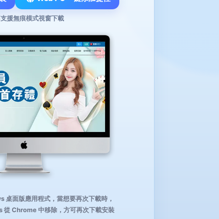
寶的技巧與莊家
財神娛樂城 - 最
優勢分析｜財神
新線上娛樂城推
娛樂城
行帳戶或繼續參與更多的遊戲。
薦首選，勝率
如何玩威力彩？
高、出金快速
的獎金，還為玩家帶來了一種社交和娛樂的方式。無論
新手全攻略，提
娛樂城線上賭博
享受賓果和彩票在財神娛樂城的線上體驗的有用信息。
升中獎機率的秘
網站的合法性與
訣｜財神娛樂城
安全性：全面解
如何安心玩線上
析
娛樂城？專家3條
2024 中職賽事直
建議幫你理智遊
播平台全面評比
玩｜財神娛樂城
線上娛樂城：最
財神娛樂城：探
佳觀賽選擇大解
索刮刮樂的魅力
析
與提升中獎機會
財神線上娛樂城
的策略
學會麻將技巧就