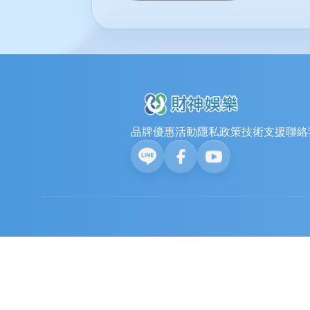
財神娛樂城
真人娛樂
場中投注
2026世界盃
彩票賓果
電子遊戲
財神娛樂城優
棋牌电竞
捕魚遊戲
惠
APP下載
常見問題
網站地圖