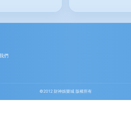
Contact Us
Phone
E
/n2c10/
m