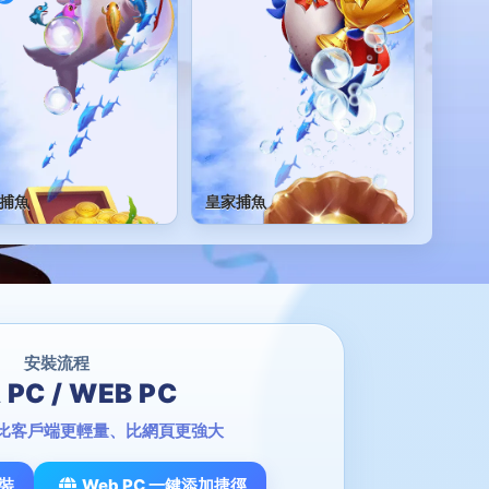
城
贏得財富獎勵
戲可以帶來額外的樂趣和獎金機會。
地下六合彩賠率
娛樂城推薦專家
超高？【地下六
推崇，帶您玩轉
合彩玩法】一玩
遊戲世界的頂尖
就上癮，還賺
平台
錢！－財神娛樂
娛樂城 註冊送驚
城
一個安全的登錄密碼。
喜禮包，讓您的
探索娛樂城遊戲
娛樂生活更豐
世界：無盡刺激
富！
等待您！－財神
「真人娛樂震撼
娛樂城
登場！與世界各
想要靠【骰寶線
地的玩家一同競
的預算選擇適合的遊戲。
上玩】發財？一
技，體驗專業賭
篇文章讓你快速
場的魅力！」
理解骰寶怎麼
贏得線上真人骰
是否有中獎號碼。
玩！