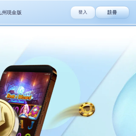
遊戲
棋牌电竞
捕魚遊戲
財神娛樂城優惠
APP下載
常見問題
城電子遊
棋卡電競智慧與策
略的極致對決
類型
多元棋牌選擇盡
流暢體驗
策略與技巧兼備
獎勵
公平競爭環境
模式
豐富獎勵機制
援