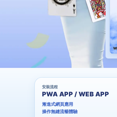
項
在 bets88娛
主題賓果：財神娛樂城不時舉辦特別主題的賓果遊戲
掌握百家樂
財神線上娛樂城
訣：提升贏
雷神之鎚攻略破
參與方式
會的策略指
解技巧與爆分秘
訣一次掌握！
要參與財神娛樂城的每日彩票和特別賓果遊戲，玩家
財神娛樂城彩球
註冊賬戶：首先，玩家需要在財神娛樂城網站上註冊
樂園｜FT 
Lottery 與 WG 
Lottery 高賠率數
選擇遊戲：一旦註冊成功，玩家可以瀏覽每日彩票和
字彩體驗
財神娛樂城彩券
歷史與創新｜FT 
購買賓果卡或彩票：玩家需要購買賓果卡或彩票來參
Lottery 與 WG 
Lottery 完美融合
財神娛樂城全方
參與抽獎：在遊戲的指定時間，玩家可以參與抽獎。