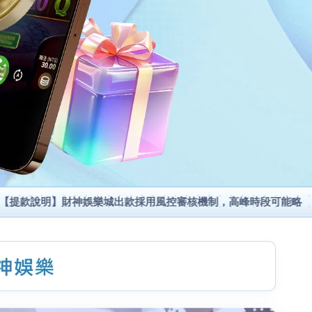
指南
娛樂城
老虎機
牛牛玩法
支報牌
bingo bingo玩法
財神娛樂城
賠率在博彩中發
在BETS88娛樂城
牛牛玩法新手指
揮作用的秘密
玩老虎機認識多
南：从入门到精
APP下載
種符號不吃虧
通，全程教学！
娛樂城：一站式
遊戲- 
Bingo Bingo玩法
全方位娛樂體
娛樂平台，賺錢
財神線上娛樂城
成为牛牛玩法高
報牌玩法
解析：獲取大獎
驗，財神娛樂
好去處！
《雷神之錘》電
手：掌握游戏策
的最佳策略
城：台灣頂尖選
 
財神娛樂城APP 
供了多種線上彩票和賓果遊戲選擇，這些遊戲不僅具有
子老虎機：挑戰
略和技巧的终极
擇的體育博彩、
立即加入「娛樂
報牌大揭
釣
─ 隨時隨地暢
如何參與這些刺激的遊戲。
51000倍大獎
指南
賭場遊戲及彩票
城 註冊送」，獲
中奖率
開
玩，開啟全方位
平台
得豪華獎勵和驚
牛牛玩法：征服
略！
娛樂體驗
人的遊戲體驗！
賭場的秘密武
財神娛樂城：線
器，成為牌桌上
上博彩的領導者
獨家真人娛樂平