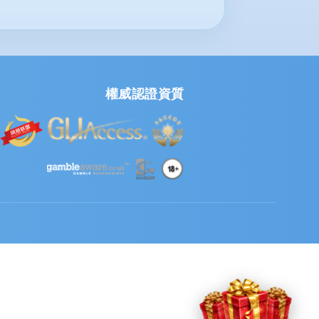
如何選擇最適合
能一人控制全場
台灣玩家的線上
運彩大神揭秘：
娛樂城：五大關
如何透過大小盤
鍵要素解析
分析賺取豐厚收
線上娛樂城麻將
益 - 財神線上娛
技巧解析掌握這
樂城指南
些打牌技巧，讓
撲克牌玩法大全
你不再輸得慘！
-mail
線上娛樂城全面
ail@9bullcasino.com.tw
完整21點玩法教
解析撲克牌規
學：揭秘算牌技
則，讓你輕鬆上
巧與贏錢策略 | 財
手！
神線上娛樂城
線上娛樂城：線
財神娛樂城通過
上妞妞與今彩539
DU認證避免娛樂
必勝秘技大公
城詐騙風險
開：在財神娛樂