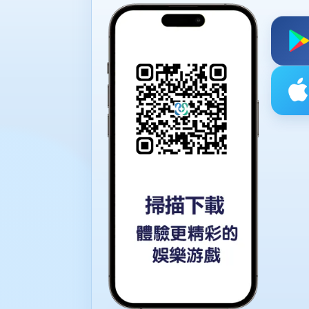
位樂透攻略｜專
業保障、多元彩
種與豐厚獎勵
領取獎金：如果玩家的彩票或賓果卡中奬，獎金將被
財神娛樂城熱門
總之，在財神娛樂城，玩家可以充分享受每日彩票和
樂透推薦｜人氣
您是彩票愛好者還是賓果迷，財神娛樂城都提供了多
彩種一次掌握，
祝您好運！
贏獎無極限