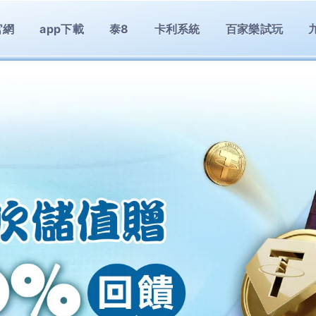
人娛樂
場中投注
2026世界盃
彩票賓果
電子
樂城在財神
財神娛樂城體場中
關於2026年世界杯
財神娛樂城人氣彩
財神娛樂
投注
球樂園與數字彩
戲
追蹤2026 FIFA世界
樂城頂級真
全方位體育賽事
盃
彩券文化的華麗演
豐富遊戲
進
即時賠率更新
高畫質與
樂場促銷活
財神娛樂城全方位
多樣化的體育博彩
專屬遊戲
樂透攻略
方式
多人競技
樂場真人娛
熱門樂透推薦
跨平台支
色
證避免娛樂城詐騙風險
騙風險