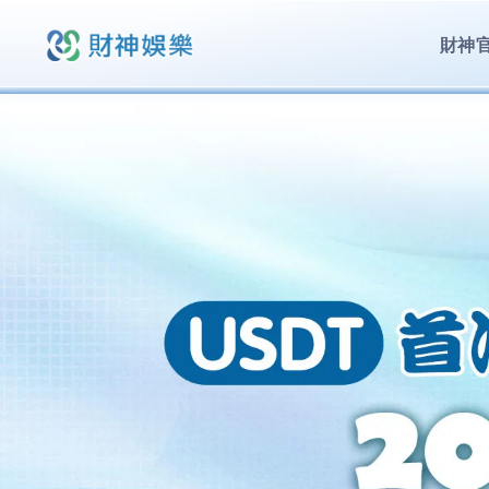
財神娛樂城
真
註冊財神娛樂城
真人娛
娛樂城
財神娛樂城
財神娛
如何存款
人荷官
如何提取資金
真人娛
動
財神娛
樂場特
財神娛樂城通過DU認
財神娛樂城通過DU認證避免娛樂城詐
首頁
娛樂城