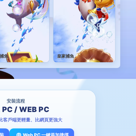
城
贏得財富獎勵
地下六合彩賠率
娛樂城推薦專家
超高？【地下六
推崇，帶您玩轉
合彩玩法】一玩
遊戲世界的頂尖
就上癮，還賺
平台
錢！－財神娛樂
娛樂城 註冊送驚
城
喜禮包，讓您的
探索娛樂城遊戲
娛樂生活更豐
世界：無盡刺激
富！
等待您！－財神
「真人娛樂震撼
娛樂城
登場！與世界各
想要靠【骰寶線
地的玩家一同競
上玩】發財？一
技，體驗專業賭
篇文章讓你快速
場的魅力！」
理解骰寶怎麼
贏得線上真人骰
制度。財神該機構會從以下幾個方面評估娛樂城是否安全、合法：
玩！