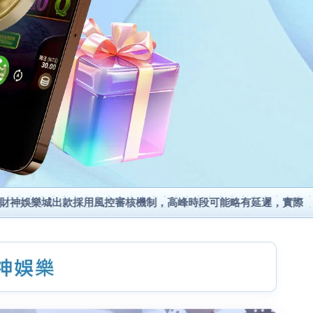
指南
娛樂城
老虎機
牛牛玩法
支報牌
bingo bingo玩法
財神娛樂城
賠率在博彩中發
在BETS88娛樂城
牛牛玩法新手指
揮作用的秘密
玩老虎機認識多
南：从入门到精
APP下載
種符號不吃虧
通，全程教学！
娛樂城：一站式
遊戲- 
Bingo Bingo玩法
全方位娛樂體
娛樂平台，賺錢
財神線上娛樂城
成为牛牛玩法高
報牌玩法
解析：獲取大獎
驗，財神娛樂
好去處！
《雷神之錘》電
手：掌握游戏策
的最佳策略
城：台灣頂尖選
 
財神娛樂城APP 
子老虎機：挑戰
略和技巧的终极
擇的體育博彩、
立即加入「娛樂
報牌大揭
釣
─ 隨時隨地暢
，在享受遊戲樂趣的同時，也需警惕娛樂城詐騙的風
51000倍大獎
指南
賭場遊戲及彩票
城 註冊送」，獲
中奖率
開
玩，開啟全方位
平台
得豪華獎勵和驚
牛牛玩法：征服
略！
娛樂體驗
人的遊戲體驗！
賭場的秘密武
財神娛樂城：線
器，成為牌桌上
上博彩的領導者
獨家真人娛樂平