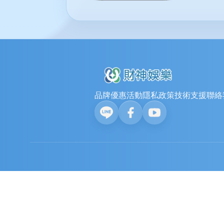
財神娛樂常見的娛樂城詐騙手法，你中招了嗎？
財神即便娛樂城業者眾多，但其中不乏假冒或不具合
1. 出金拖延甚至拒絕出金
玩家贏錢後平台無故拖延，甚至找藉口封鎖帳戶。這類
2. 假冒知名品牌網站
例如某些詐騙平台會仿冒「財神娛樂城」的界面或名
3. 私訊推廣詐騙連結
透過社群軟體（如Line、Telegram）發送「穩
4. 設計程式操控遊戲勝率
沒有公平機率驗證的娛樂城，可能暗中調整輸贏機率