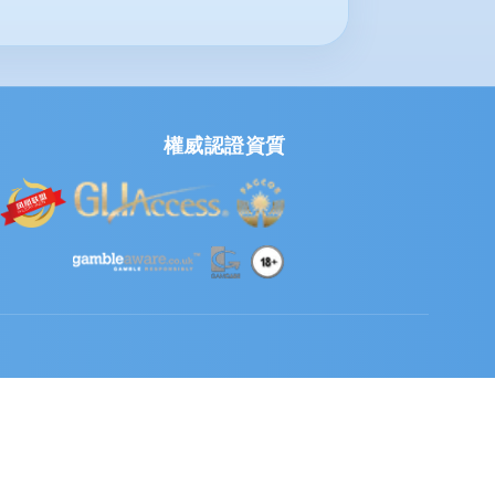
如何選擇最適合
能一人控制全場
台灣玩家的線上
運彩大神揭秘：
娛樂城：五大關
如何透過大小盤
鍵要素解析
分析賺取豐厚收
線上娛樂城麻將
益 - 財神線上娛
技巧解析掌握這
樂城指南
些打牌技巧，讓
撲克牌玩法大全
你不再輸得慘！
線上娛樂城全面
完整21點玩法教
解析撲克牌規
學：揭秘算牌技
則，讓你輕鬆上
迷高度關注。財神摩洛哥在本屆表現出色，成為非洲球
巧與贏錢策略 | 財
手！
神線上娛樂城
線上娛樂城：線
財神娛樂城通過
上妞妞與今彩539
DU認證避免娛樂
必勝秘技大公
城詐騙風險
開：在財神娛樂