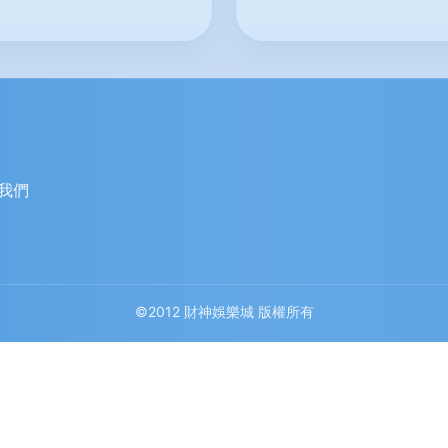
等組合被看作是早期大戰。阿根廷和瑞典的對決同樣受到全球球
事將進入：