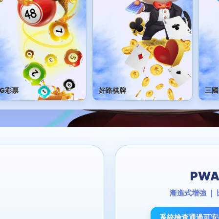
娛樂城
樂城 
賠率｜市場最具
秘
競爭力的投注回
電腦、手機和平
錢機
報
板隨時隨地暢玩
南
遊戲 | 財神娛樂城
財神娛樂城多樣
化投注玩法｜靈
活策略提升獲利
機會
財神娛樂城 線上
娛樂城玩家注
意！ 運彩「偷賠
率」風波與「球
狀元」賠率對比
分析
成功晉級16強。16支球隊經過激烈角逐後正式進入淘汰賽階段