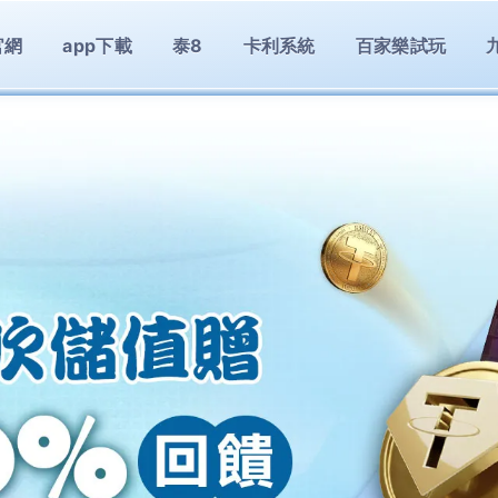
人娛樂
場中投注
2026世界盃
彩票賓果
電子
樂城在財神
財神娛樂城體場中
關於2026年世界杯
財神娛樂城人氣彩
財神娛樂
投注
球樂園與數字彩
戲
追蹤2026 FIFA世界
樂城頂級真
全方位體育賽事
盃
彩券文化的華麗演
豐富遊戲
進
即時賠率更新
高畫質與
樂場促銷活
財神娛樂城全方位
多樣化的體育博彩
專屬遊戲
樂透攻略
方式
多人競技
樂場真人娛
熱門樂透推薦
跨平台支
色
界盃16強分組與淘汰賽全攻略
組與淘汰賽全攻略