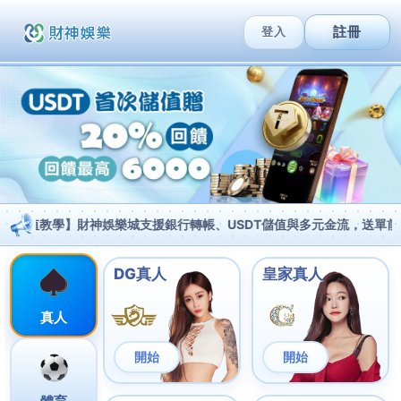
財神線上娛樂城：金猩
特調 RG電子老虎機全面
評價