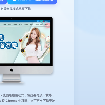
寶的技巧與莊家
冊」或「加入我們」。
財神娛樂城 - 最
優勢分析｜財神
新線上娛樂城推
娛樂城
薦首選，勝率
如何玩威力彩？
高、出金快速
如您的用戶名、密碼、電子郵件地址等等。 請
新手全攻略，提
娛樂城線上賭博
升中獎機率的秘
網站的合法性與
訣｜財神娛樂城
安全性：全面解
如何安心玩線上
析
卡、電子錢包等等，讓您可以輕鬆快速地進行存款
娛樂城？專家3條
2024 中職賽事直
建議幫你理智遊
播平台全面評比
玩｜財神娛樂城
線上娛樂城：最
財神娛樂城：探
佳觀賽選擇大解
鈕，您就成功加入了BETS88娛樂城的會員行
索刮刮樂的魅力
析
與提升中獎機會
財神線上娛樂城
的策略
學會麻將技巧就