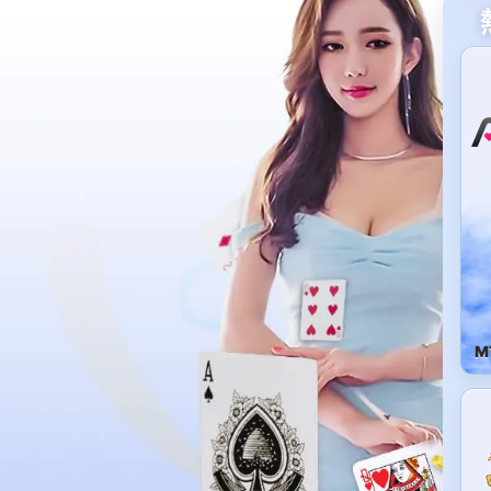
專業策略：獲得
539尾數抓
放送！免費試玩
新手必讀的完整
捕魚機
析
成功的關鍵
下六合彩玩
享受激動刺激的
指南，讓您上手
開暢玩
追蹤2026 FIF
在bets88
遊戲世界
更快更順利！
的秘密
賓果賓果必中 - 
界盃｜財神娛
攻略
資深玩家分享在
投注百家樂無壓
無往不利！老手
捕魚機
城觀看與投注
財神娛樂城的致
為什麼線上
力：利用體驗金
玩家揭露的百家
大公開
攻略
勝技巧
機在bets8
探索遊戲世界
樂撇步，賺翻全
魚達人
城擁有最佳
場！
巧
賓果賓果必中 - 
立即登錄！免費
利率？
財神娛樂城的經
娛樂城體驗金300
典賓果遊戲
如何在台灣的
元，夢想贏在手
Bets88娛樂
中！
賓果賓果必中 - 
老虎機賺取
線上賓果的漸進
獎金
獎池：追逐改變
生活的勝利
百家樂密技
bets88娛
準備好通過賓果
得更多的秘
賓果必中贏得獎