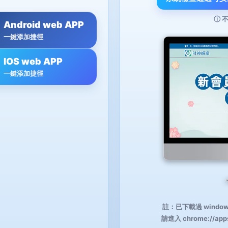
註冊流程。 通常，這個按鈕會有明顯的標籤，例如「註
面。 在這個表格中，您需要填寫一些基本的個人信息，例
方式。 BETS88賭場提供了多種付款選擇，包括信用
資訊並選擇了付款方式，只需點擊「完成註冊」或類似的按