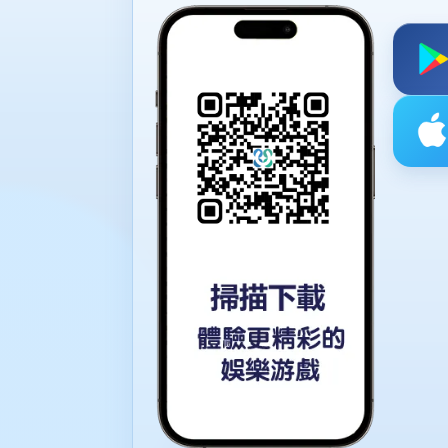
2. 點擊註冊按鈕
位樂透攻略｜專
在官方網站上找到註冊按鈕後，請點擊它以開始
業保障、多元彩
種與豐厚獎勵
3. 填寫註冊表格
財神娛樂城熱門
點擊註冊按鈕後，您將被帶到一個註冊表格的頁
樂透推薦｜人氣
確保您填寫的資訊是準確和真實的。
彩種一次掌握，
贏獎無極限
4. 選擇付款方式
在完成註冊表格後，您可能需要選擇您喜歡的付款
和提款。
5. 完成註冊
最後一步就是完成註冊。 一旦您填寫完所有必要
列！