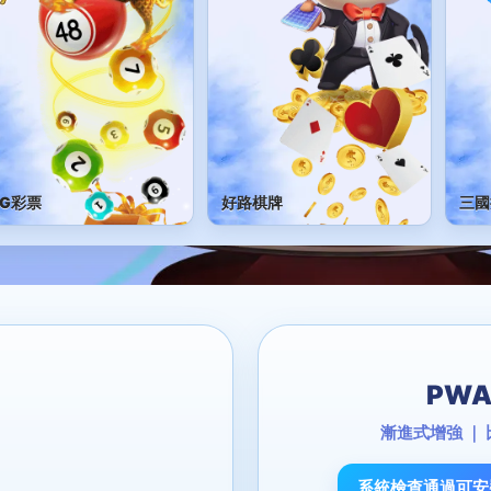
娛樂城
樂城 
賠率｜市場最具
秘
競爭力的投注回
電腦、手機和平
錢機
報
板隨時隨地暢玩
南
遊戲 | 財神娛樂城
財神娛樂城多樣
化投注玩法｜靈
活策略提升獲利
機會
財神娛樂城 線上
娛樂城玩家注
遊戲平台，而要開始在我們的平台上享受遊戲，首先需要
意！ 運彩「偷賠
的遊戲世界。
率」風波與「球
狀元」賠率對比
分析
的官方網址。 一旦進入我們的官方網站，您將看到註冊的