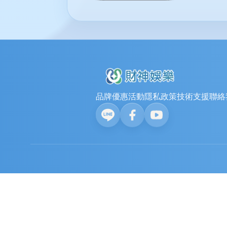
這就是在BETS88娛樂城進行註冊的整個過程
BETS88娛樂城應用下載指南：Android和iOS版本
隨著行動裝置的普及，BETS88娛樂城為了讓用
南，讓您可以輕鬆地在您的手機或平板電腦上安裝
1. 前往官方網站
首先，您需要在您的瀏覽器中開啟BETS88娛
2. 選擇適合您設備的版本
一旦您進入了下載頁面，您會看到兩個選項：And
3. 點擊下載按鈕
選擇了正確的版本後，您只需點擊下載按鈕，應