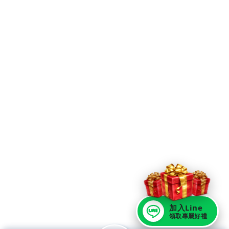
薦
財神線上娛樂城完整評價｜優惠活動、遊戲系統、
操作介面一次了解
財神娛樂城
真人娛樂
場中投注
2026世界盃
財神線上娛樂城中秋加碼攻略：掌握大樂透中獎技
巧
彩票賓果
電子遊戲
棋牌电竞
捕魚遊戲
財神娛樂城優惠
APP下載
常見問題
網站地圖
財神線上娛樂城捕魚機贏錢全攻略四大致勝技巧快
速上手
Contact Us
財神娛樂城推薦賺錢攻略好友禮金無上限立即賺
Phone
/n2c10/
財神娛樂城輸錢？學會這些技巧反敗為勝
E-mail
mail@9bullcasino.com.tw
註冊財神娛樂城｜安全合法線上娛樂平台，新手優
惠與高返水首選
財神娛樂城官方介紹｜合法安全線上娛樂平台、多
2026© Copyright All Rights Reserved
財神娛樂城
元遊戲與高回饋首選
更多資訊