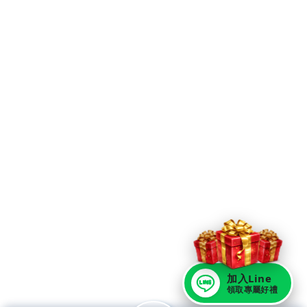
薦
財神線上娛樂城完整評價｜優惠活動、遊戲系統、
操作介面一次了解
財神娛樂城
真人娛樂
場中投注
2026世界盃
財神線上娛樂城中秋加碼攻略：掌握大樂透中獎技
巧
彩票賓果
電子遊戲
棋牌电竞
捕魚遊戲
財神娛樂城優惠
APP下載
常見問題
網站地圖
財神線上娛樂城捕魚機贏錢全攻略四大致勝技巧快
速上手
Contact Us
財神娛樂城推薦賺錢攻略好友禮金無上限立即賺
Phone
/n2c10/
財神娛樂城輸錢？學會這些技巧反敗為勝
E-mail
mail@9bullcasino.com.tw
註冊財神娛樂城｜安全合法線上娛樂平台，新手優
惠與高返水首選
財神娛樂城官方介紹｜合法安全線上娛樂平台、多
2026© Copyright All Rights Reserved
財神娛樂城
元遊戲與高回饋首選
更多資訊