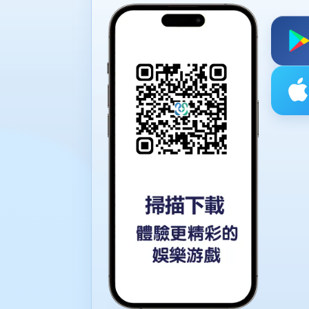
財神娛樂城優惠
2026-02-04
財神娛樂城｜儲值滿3,000元，即獲四星彩號
點數！