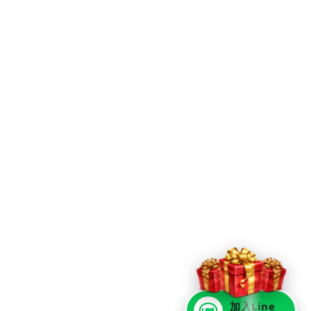
-mail
ail@9bullcasino.com.tw
更多資訊