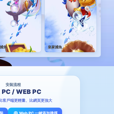
4
最高獲得30,000點獎勳