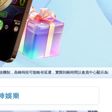
Chess and E-sports
Fishing Game
mlb討論區
玩運彩
百家樂破解
賓果賓果
運彩賽事表
nba即時比分
88娛樂城
世界盃2022
財神娛樂城優惠