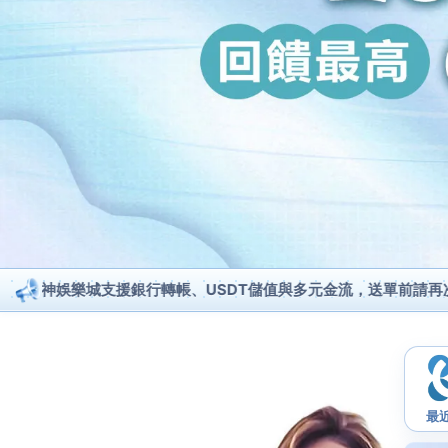
全部消息
優惠活動
Live Casino
雙贏彩對獎
玩運彩即時比分
lol
賭場遊戲
威力彩走勢圖
nba 即時
539現場開獎號碼
六合彩開獎日期