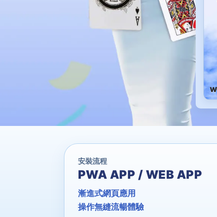
財神娛樂城優惠
2026-02-04
財神娛樂城｜無需等待，獎金立即發放