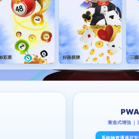
Contact Us
Phone
E
/n2c10/
m