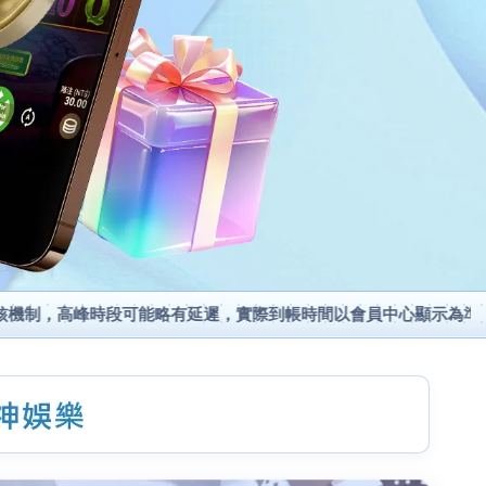
Chess and E-sports
Fishing Game
mlb討論區
玩運彩
百家樂破解
賓果賓果
運彩賽事表
nba即時比分
88娛樂城
世界盃2022
財神娛樂城優惠