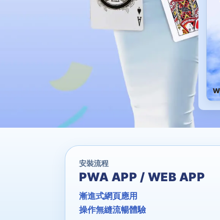
財神娛樂城
真人娛樂
場中投注
2026世界盃
彩票賓果
電子遊戲
財神娛樂城優
棋牌电竞
捕魚遊戲
惠