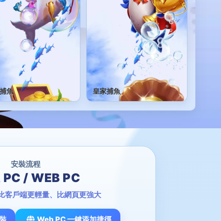
-mail
ail@9bullcasino.com.tw