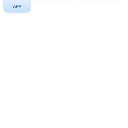
玩運彩即時比分
lol新手獎勵
百家樂
539玩法
運彩好朋友
玩運
mlb討論區
優惠活動
2021-10-18
老虎機返水不斷 最高0.7%
玩運彩
百家樂破解