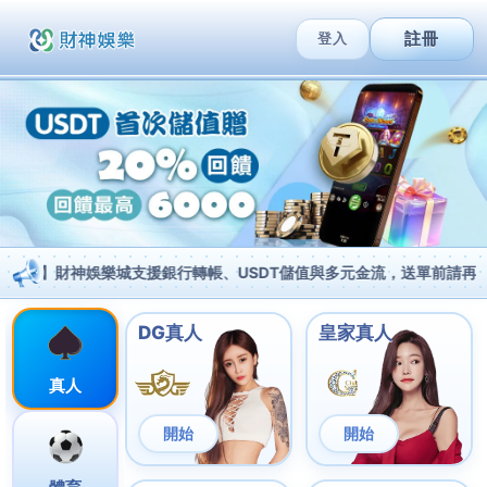
最新消息
最新消息
首頁